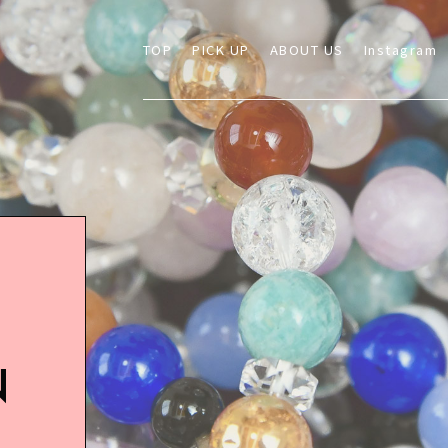
TOP
PICK UP
ABOUT US
Instagram
N