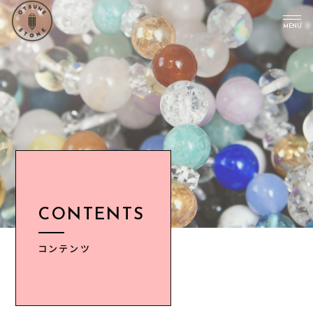
MENU
TOP
PICK UP
ABOUT US
Instagram
CONTENTS
CONTENTS
NEWS
ACCESS
コンテンツ
INFORMATION
CONTACT