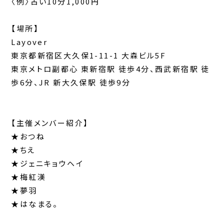
〈例〉占い10分1,000円
【場所】
Layover
東京都新宿区大久保1-11-1 大森ビル5F
東京メトロ副都心 東新宿駅 徒歩4分、西武新宿駅 徒
歩6分、JR 新大久保駅 徒歩9分
【主催メンバー紹介】
★おつね
★ちえ
★ジェニキョウヘイ
★梅紅渼
★夢羽
★はなまる。