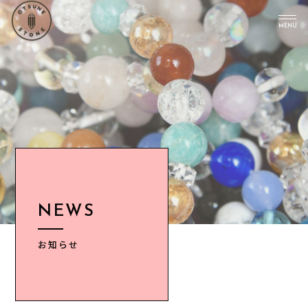
MENU
TOP
PICK UP
ABOUT US
Instagram
CONTENTS
NEWS
NEWS
ACCESS
お知らせ
INFORMATION
CONTACT